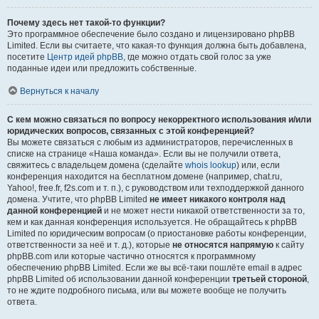
Почему здесь нет такой-то функции?
Это программное обеспечение было создано и лицензировано phpBB
Limited. Если вы считаете, что какая-то функция должна быть добавлена,
посетите
Центр идей phpBB
, где можно отдать свой голос за уже
поданные идеи или предложить собственные.
Вернуться к началу
С кем можно связаться по вопросу некорректного использования и/или
юридических вопросов, связанных с этой конференцией?
Вы можете связаться с любым из администраторов, перечисленных в
списке на странице «Наша команда». Если вы не получили ответа,
свяжитесь с владельцем домена (сделайте
whois lookup
) или, если
конференция находится на бесплатном домене (например, chat.ru,
Yahoo!, free.fr, f2s.com и т. п.), с руководством или техподдержкой данного
домена. Учтите, что phpBB Limited
не имеет никакого контроля над
данной конференцией
и не может нести никакой ответственности за то,
кем и как данная конференция используется. Не обращайтесь к phpBB
Limited по юридическим вопросам (о приостановке работы конференции,
ответственности за неё и т. д.), которые
не относятся напрямую
к сайту
phpBB.com или которые частично относятся к программному
обеспечению phpBB Limited. Если же вы всё-таки пошлёте email в адрес
phpBB Limited об использовании данной конференции
третьей стороной
,
то не ждите подробного письма, или вы можете вообще не получить
ответа.