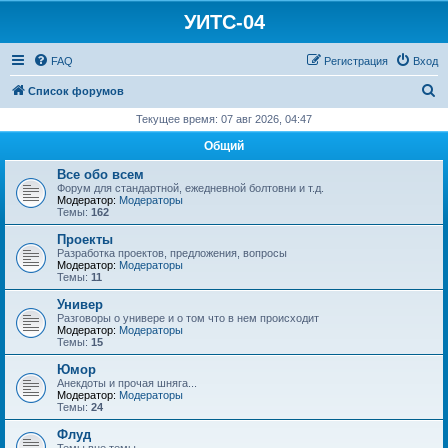
УИТС-04
FAQ
Регистрация
Вход
П
Список форумов
о
Текущее время: 07 авг 2026, 04:47
и
Общий
с
Все обо всем
к
Форум для стандартной, ежедневной болтовни и т.д.
Модератор:
Модераторы
Темы:
162
Проекты
Разработка проектов, предложения, вопросы
Модератор:
Модераторы
Темы:
11
Универ
Разговоры о универе и о том что в нем происходит
Модератор:
Модераторы
Темы:
15
Юмор
Анекдоты и прочая шняга...
Модератор:
Модераторы
Темы:
24
Флуд