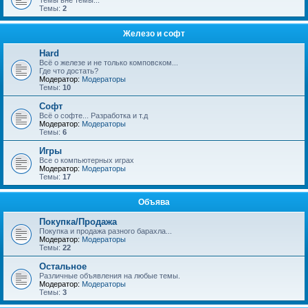
Темы вне темы...
Темы:
2
Железо и софт
Hard
Всё о железе и не только комповском...
Где что достать?
Модератор:
Модераторы
Темы:
10
Софт
Всё о софте... Разработка и т.д
Модератор:
Модераторы
Темы:
6
Игры
Все о компьютерных играх
Модератор:
Модераторы
Темы:
17
Объява
Покупка/Продажа
Покупка и продажа разного барахла...
Модератор:
Модераторы
Темы:
22
Остальное
Различные объявления на любые темы.
Модератор:
Модераторы
Темы:
3