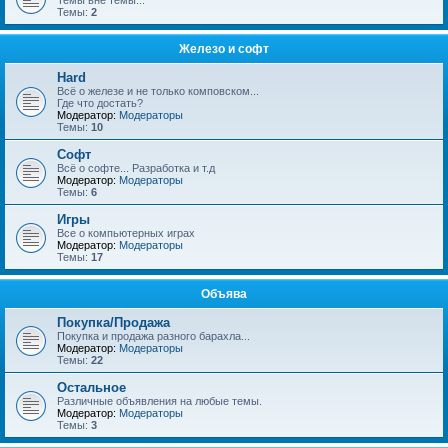
Темы вне темы...
Темы:
2
Железо и софт
Hard
Всё о железе и не только комповском...
Где что достать?
Модератор:
Модераторы
Темы:
10
Софт
Всё о софте... Разработка и т.д
Модератор:
Модераторы
Темы:
6
Игры
Все о компьютерных играх
Модератор:
Модераторы
Темы:
17
Объява
Покупка/Продажа
Покупка и продажа разного барахла...
Модератор:
Модераторы
Темы:
22
Остальное
Различные объявления на любые темы.
Модератор:
Модераторы
Темы:
3