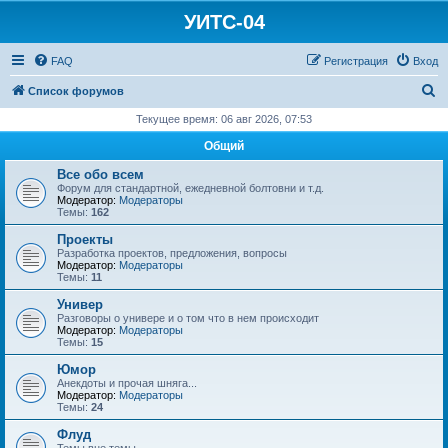
УИТС-04
FAQ
Регистрация
Вход
П
Список форумов
о
Текущее время: 06 авг 2026, 07:53
и
Общий
с
Все обо всем
к
Форум для стандартной, ежедневной болтовни и т.д.
Модератор:
Модераторы
Темы:
162
Проекты
Разработка проектов, предложения, вопросы
Модератор:
Модераторы
Темы:
11
Универ
Разговоры о универе и о том что в нем происходит
Модератор:
Модераторы
Темы:
15
Юмор
Анекдоты и прочая шняга...
Модератор:
Модераторы
Темы:
24
Флуд