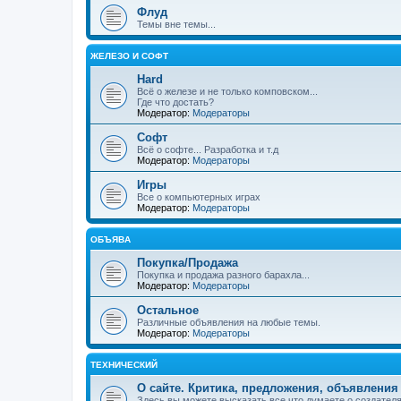
Флуд
Темы вне темы...
ЖЕЛЕЗО И СОФТ
Hard
Всё о железе и не только комповском...
Где что достать?
Модератор:
Модераторы
Софт
Всё о софте... Разработка и т.д
Модератор:
Модераторы
Игры
Все о компьютерных играх
Модератор:
Модераторы
ОБЪЯВА
Покупка/Продажа
Покупка и продажа разного барахла...
Модератор:
Модераторы
Остальное
Различные объявления на любые темы.
Модератор:
Модераторы
ТЕХНИЧЕСКИЙ
О сайте. Критика, предложения, объявления
Здесь вы можете высказать все что думаете о создателя