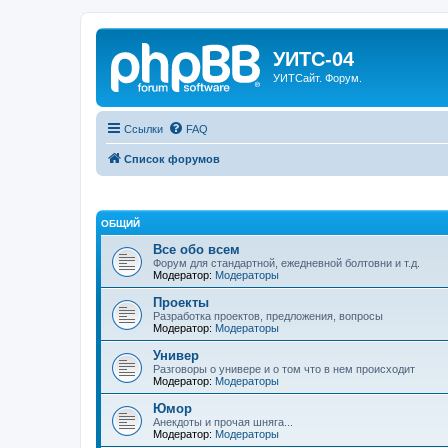
УИТС-04
УИТСайт. Форум.
Ссылки
FAQ
Список форумов
ОБЩИЙ
Все обо всем
Форум для стандартной, ежедневной болтовни и т.д.
Модератор:
Модераторы
Проекты
Разработка проектов, предложения, вопросы
Модератор:
Модераторы
Универ
Разговоры о универе и о том что в нем происходит
Модератор:
Модераторы
Юмор
Анекдоты и прочая шняга...
Модератор:
Модераторы