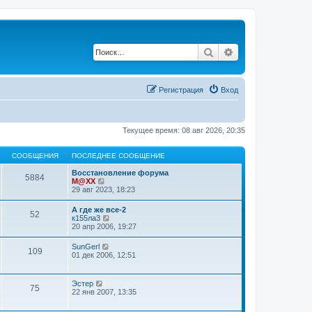
Поиск
Расширенный по
Регистрация
Вход
Текущее время: 08 авг 2026, 20:35
СООБЩЕНИЯ
ПОСЛЕДНЕЕ СООБЩЕНИЕ
Восстановление форума
5884
П
M@XX
е
29 авг 2023, 18:23
р
е
А где же все-2
52
й
П
к155ла3
т
е
20 апр 2006, 19:27
и
р
к
е
П
SunGerl
п
109
й
е
01 дек 2006, 12:51
о
т
р
с
и
е
л
к
й
е
П
Эстер
п
75
т
д
е
22 янв 2007, 13:35
о
и
н
р
с
к
е
е
л