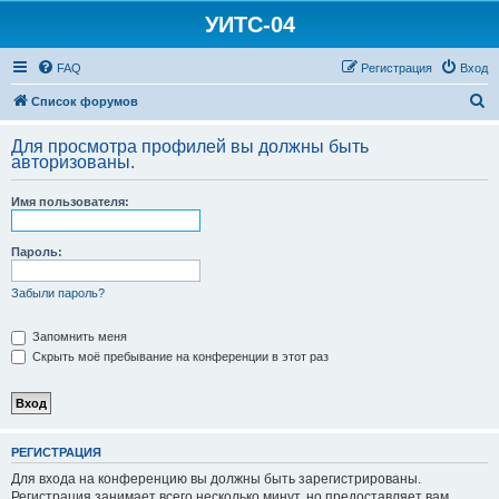
УИТС-04
FAQ
Регистрация
Вход
П
Список форумов
о
Для просмотра профилей вы должны быть
и
авторизованы.
с
Имя пользователя:
к
Пароль:
Забыли пароль?
Запомнить меня
Скрыть моё пребывание на конференции в этот раз
РЕГИСТРАЦИЯ
Для входа на конференцию вы должны быть зарегистрированы.
Регистрация занимает всего несколько минут, но предоставляет вам