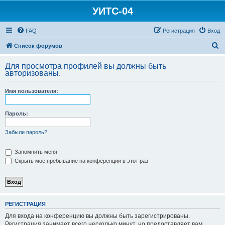
УИТС-04
FAQ
Регистрация
Вход
П
Список форумов
о
Для просмотра профилей вы должны быть
и
авторизованы.
с
Имя пользователя:
к
Пароль:
Забыли пароль?
Запомнить меня
Скрыть моё пребывание на конференции в этот раз
РЕГИСТРАЦИЯ
Для входа на конференцию вы должны быть зарегистрированы.
Регистрация занимает всего несколько минут, но предоставляет вам