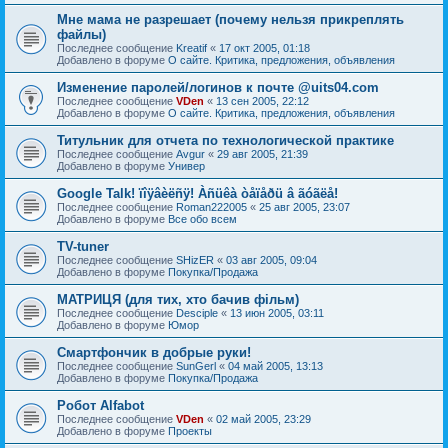
Мне мама не разрешает (почему нельзя прикреплять
файлы)
Последнее сообщение
Kreatif
«
17 окт 2005, 01:18
Добавлено в форуме
О сайте. Критика, предложения, объявления
Изменение паролей/логинов к почте @uits04.com
Последнее сообщение
VDen
«
13 сен 2005, 22:12
Добавлено в форуме
О сайте. Критика, предложения, объявления
Титульник для отчета по технологической практике
Последнее сообщение
Avgur
«
29 авг 2005, 21:39
Добавлено в форуме
Универ
Google Talk! ïîÿâèëñÿ! Àñüêà òåïåðü â ãóãëå!
Последнее сообщение
Roman222005
«
25 авг 2005, 23:07
Добавлено в форуме
Все обо всем
TV-tuner
Последнее сообщение
SHizER
«
03 авг 2005, 09:04
Добавлено в форуме
Покупка/Продажа
МАТРИЦЯ (для тих, хто бачив фільм)
Последнее сообщение
Desciple
«
13 июн 2005, 03:11
Добавлено в форуме
Юмор
Смартфончик в добрые руки!
Последнее сообщение
SunGerl
«
04 май 2005, 13:13
Добавлено в форуме
Покупка/Продажа
Робот Alfabot
Последнее сообщение
VDen
«
02 май 2005, 23:29
Добавлено в форуме
Проекты