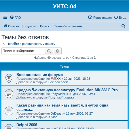
УИТС-04
FAQ
Регистрация
Вход
П
Список форумов
Поиск
Темы без ответов
о
Темы без ответов
и
Перейти к расширенному поиску
с
Поиск
Расширенный поиск
к
Найдено 49 результатов • Страница
1
из
1
Темы
Восстановление форума
Последнее сообщение
M@XX
«
29 авг 2023, 18:23
Добавлено в форуме
Все обо всем
продаю 5-октавную клавиатуру Evolution MK-361C Pro
Последнее сообщение
EasyRider
«
09 дек 2006, 23:41
Добавлено в форуме
Покупка/Продажа
Какая разница как тема называется, внутри одна
ссылка...
Последнее сообщение
DrDeath
«
18 ноя 2006, 02:27
Добавлено в форуме
Юмор
Delphi 2006
Последнее сообщение
max2114
«
16 ноя 2006, 15:09