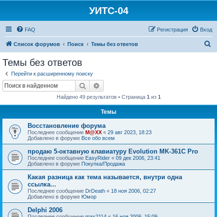
УИТС-04
FAQ
Регистрация
Вход
П
Список форумов
Поиск
Темы без ответов
о
Темы без ответов
и
Перейти к расширенному поиску
с
Поиск
Расширенный поиск
к
Найдено 49 результатов • Страница
1
из
1
Темы
Восстановление форума
Последнее сообщение
M@XX
«
29 авг 2023, 18:23
Добавлено в форуме
Все обо всем
продаю 5-октавную клавиатуру Evolution MK-361C Pro
Последнее сообщение
EasyRider
«
09 дек 2006, 23:41
Добавлено в форуме
Покупка/Продажа
Какая разница как тема называется, внутри одна
ссылка...
Последнее сообщение
DrDeath
«
18 ноя 2006, 02:27
Добавлено в форуме
Юмор
Delphi 2006
Последнее сообщение
max2114
«
16 ноя 2006, 15:09