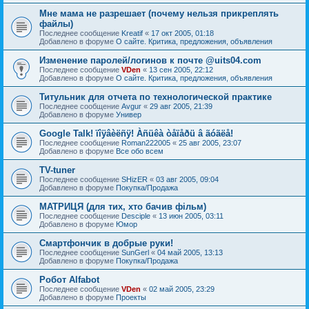
Мне мама не разрешает (почему нельзя прикреплять
файлы)
Последнее сообщение
Kreatif
«
17 окт 2005, 01:18
Добавлено в форуме
О сайте. Критика, предложения, объявления
Изменение паролей/логинов к почте @uits04.com
Последнее сообщение
VDen
«
13 сен 2005, 22:12
Добавлено в форуме
О сайте. Критика, предложения, объявления
Титульник для отчета по технологической практике
Последнее сообщение
Avgur
«
29 авг 2005, 21:39
Добавлено в форуме
Универ
Google Talk! ïîÿâèëñÿ! Àñüêà òåïåðü â ãóãëå!
Последнее сообщение
Roman222005
«
25 авг 2005, 23:07
Добавлено в форуме
Все обо всем
TV-tuner
Последнее сообщение
SHizER
«
03 авг 2005, 09:04
Добавлено в форуме
Покупка/Продажа
МАТРИЦЯ (для тих, хто бачив фільм)
Последнее сообщение
Desciple
«
13 июн 2005, 03:11
Добавлено в форуме
Юмор
Смартфончик в добрые руки!
Последнее сообщение
SunGerl
«
04 май 2005, 13:13
Добавлено в форуме
Покупка/Продажа
Робот Alfabot
Последнее сообщение
VDen
«
02 май 2005, 23:29
Добавлено в форуме
Проекты