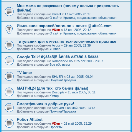
Мне мама не разрешает (почему нельзя прикреплять
файлы)
Последнее сообщение
Kreatif
«
17 окт 2005, 01:18
Добавлено в форуме
О сайте. Критика, предложения, объявления
Изменение паролей/логинов к почте @uits04.com
Последнее сообщение
VDen
«
13 сен 2005, 22:12
Добавлено в форуме
О сайте. Критика, предложения, объявления
Титульник для отчета по технологической практике
Последнее сообщение
Avgur
«
29 авг 2005, 21:39
Добавлено в форуме
Универ
Google Talk! ïîÿâèëñÿ! Àñüêà òåïåðü â ãóãëå!
Последнее сообщение
Roman222005
«
25 авг 2005, 23:07
Добавлено в форуме
Все обо всем
TV-tuner
Последнее сообщение
SHizER
«
03 авг 2005, 09:04
Добавлено в форуме
Покупка/Продажа
МАТРИЦЯ (для тих, хто бачив фільм)
Последнее сообщение
Desciple
«
13 июн 2005, 03:11
Добавлено в форуме
Юмор
Смартфончик в добрые руки!
Последнее сообщение
SunGerl
«
04 май 2005, 13:13
Добавлено в форуме
Покупка/Продажа
Робот Alfabot
Последнее сообщение
VDen
«
02 май 2005, 23:29
Добавлено в форуме
Проекты