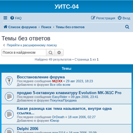
УИТС-04
FAQ
Регистрация
Вход
П
Список форумов
Поиск
Темы без ответов
о
Темы без ответов
и
Перейти к расширенному поиску
с
Поиск
Расширенный поиск
к
Найдено 49 результатов • Страница
1
из
1
Темы
Восстановление форума
Последнее сообщение
M@XX
«
29 авг 2023, 18:23
Добавлено в форуме
Все обо всем
продаю 5-октавную клавиатуру Evolution MK-361C Pro
Последнее сообщение
EasyRider
«
09 дек 2006, 23:41
Добавлено в форуме
Покупка/Продажа
Какая разница как тема называется, внутри одна
ссылка...
Последнее сообщение
DrDeath
«
18 ноя 2006, 02:27
Добавлено в форуме
Юмор
Delphi 2006
Последнее сообщение
max2114
«
16 ноя 2006, 15:09