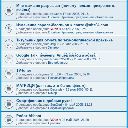
Мне мама не разрешает (почему нельзя прикреплять
файлы)
Последнее сообщение
Kreatif
«
17 окт 2005, 01:18
Добавлено в форуме
О сайте. Критика, предложения, объявления
Изменение паролей/логинов к почте @uits04.com
Последнее сообщение
VDen
«
13 сен 2005, 22:12
Добавлено в форуме
О сайте. Критика, предложения, объявления
Титульник для отчета по технологической практике
Последнее сообщение
Avgur
«
29 авг 2005, 21:39
Добавлено в форуме
Универ
Google Talk! ïîÿâèëñÿ! Àñüêà òåïåðü â ãóãëå!
Последнее сообщение
Roman222005
«
25 авг 2005, 23:07
Добавлено в форуме
Все обо всем
TV-tuner
Последнее сообщение
SHizER
«
03 авг 2005, 09:04
Добавлено в форуме
Покупка/Продажа
МАТРИЦЯ (для тих, хто бачив фільм)
Последнее сообщение
Desciple
«
13 июн 2005, 03:11
Добавлено в форуме
Юмор
Смартфончик в добрые руки!
Последнее сообщение
SunGerl
«
04 май 2005, 13:13
Добавлено в форуме
Покупка/Продажа
Робот Alfabot
Последнее сообщение
VDen
«
02 май 2005, 23:29
Добавлено в форуме
Проекты