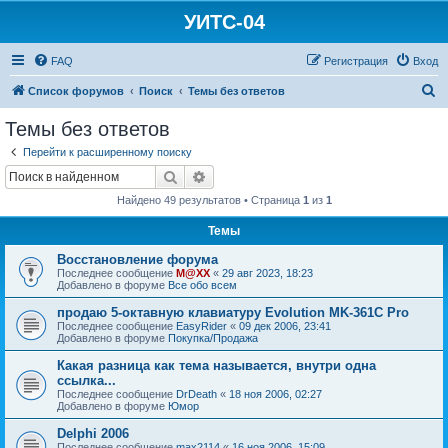
УИТС-04
FAQ
Регистрация
Вход
П
Список форумов
Поиск
Темы без ответов
о
Темы без ответов
и
Перейти к расширенному поиску
с
Поиск
Расширенный поиск
к
Найдено 49 результатов • Страница
1
из
1
Темы
Восстановление форума
Последнее сообщение
M@XX
«
29 авг 2023, 18:23
Добавлено в форуме
Все обо всем
продаю 5-октавную клавиатуру Evolution MK-361C Pro
Последнее сообщение
EasyRider
«
09 дек 2006, 23:41
Добавлено в форуме
Покупка/Продажа
Какая разница как тема называется, внутри одна
ссылка...
Последнее сообщение
DrDeath
«
18 ноя 2006, 02:27
Добавлено в форуме
Юмор
Delphi 2006
Последнее сообщение
max2114
«
16 ноя 2006, 15:09