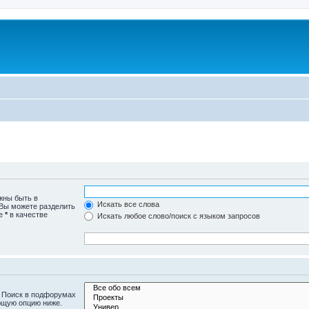
жны быть в
Искать все слова
 Вы можете разделить
те
*
в качестве
Искать любое слово/поиск с языком запросов
. Поиск в подфорумах
ющую опцию ниже.