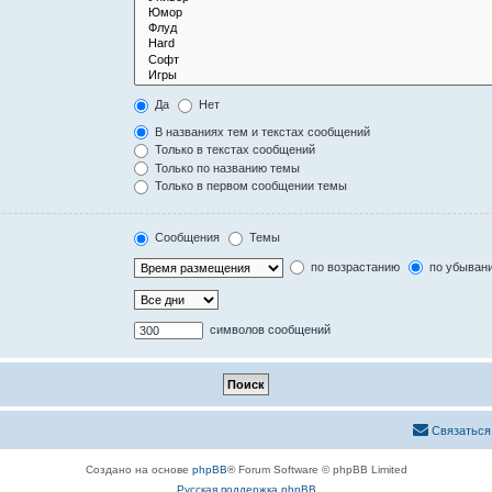
Да
Нет
В названиях тем и текстах сообщений
Только в текстах сообщений
Только по названию темы
Только в первом сообщении темы
Сообщения
Темы
по возрастанию
по убыван
символов сообщений
Связаться
Создано на основе
phpBB
® Forum Software © phpBB Limited
Русская поддержка phpBB