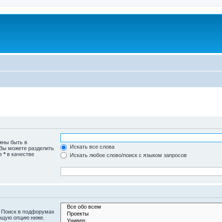
жны быть в
Искать все слова
 Вы можете разделить
те
*
в качестве
Искать любое слово/поиск с языком запросов
. Поиск в подфорумах
ющую опцию ниже.