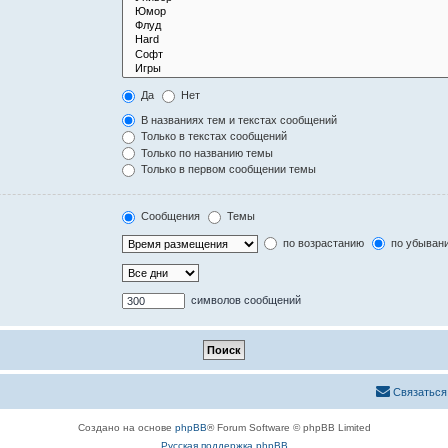
Да
Нет
В названиях тем и текстах сообщений
Только в текстах сообщений
Только по названию темы
Только в первом сообщении темы
Сообщения
Темы
по возрастанию
по убыван
символов сообщений
Связаться
Создано на основе
phpBB
® Forum Software © phpBB Limited
Русская поддержка phpBB