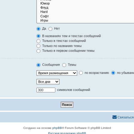
Да
Нет
В названиях тем и текстах сообщений
Только в текстах сообщений
Только по названию темы
Только в первом сообщении темы
Сообщения
Темы
по возрастанию
по убыван
символов сообщений
Связаться
Создано на основе
phpBB
® Forum Software © phpBB Limited
Русская поддержка phpBB