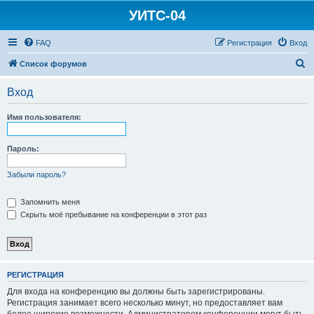
УИТС-04
FAQ
Регистрация
Вход
П
Список форумов
о
Вход
и
с
Имя пользователя:
к
Пароль:
Забыли пароль?
Запомнить меня
Скрыть моё пребывание на конференции в этот раз
РЕГИСТРАЦИЯ
Для входа на конференцию вы должны быть зарегистрированы.
Регистрация занимает всего несколько минут, но предоставляет вам
более широкие возможности. Администратором конференции могут быть