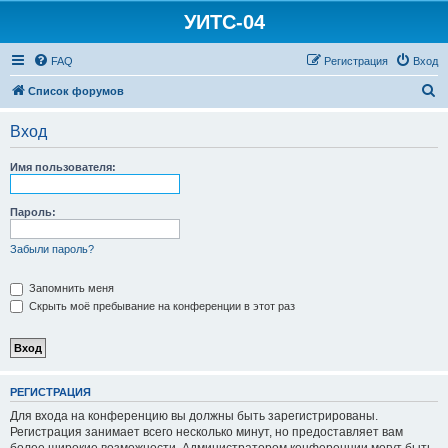
УИТС-04
FAQ
Регистрация
Вход
П
Список форумов
о
Вход
и
с
Имя пользователя:
к
Пароль:
Забыли пароль?
Запомнить меня
Скрыть моё пребывание на конференции в этот раз
РЕГИСТРАЦИЯ
Для входа на конференцию вы должны быть зарегистрированы.
Регистрация занимает всего несколько минут, но предоставляет вам
более широкие возможности. Администратором конференции могут быть