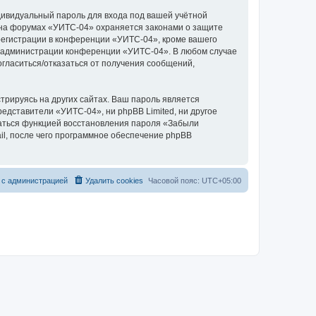
дивидуальный пароль для входа под вашей учётной
 на форумах «УИТС-04» охраняется законами о защите
егистрации в конференции «УИТС-04», кроме вашего
ние администрации конференции «УИТС-04». В любом случае
согласиться/отказаться от получения сообщений,
рируясь на других сайтах. Ваш пароль является
редставители «УИТС-04», ни phpBB Limited, ни другое
оваться функцией восстановления пароля «Забыли
l, после чего программное обеспечение phpBB
 с администрацией
Удалить cookies
Часовой пояс:
UTC+05:00