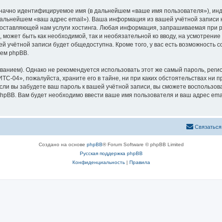
означно идентифицируемое имя (в дальнейшем «ваше имя пользователя»), ин
 дальнейшем «ваш адрес email»). Ваша информация из вашей учётной записи
оставляющей нам услуги хостинга. Любая информация, запрашиваемая при р
l, может быть как необходимой, так и необязательной ко вводу, на усмотре
ей учётной записи будет общедоступна. Кроме того, у вас есть возможность 
ем phpBB.
ием). Однако не рекомендуется использовать этот же самый пароль, регист
С-04», пожалуйста, храните его в тайне, ни при каких обстоятельствах ни п
 если вы забудете ваш пароль к вашей учётной записи, вы сможете воспольз
pBB. Вам будет необходимо ввести ваше имя пользователя и ваш адрес emai
Связаться
Создано на основе
phpBB
® Forum Software © phpBB Limited
Русская поддержка phpBB
Конфиденциальность
|
Правила