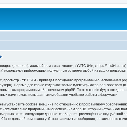
ти
 подразделения (в дальнейшем «мы», «наш», «УИТС-04», «https://uits04.com»
s») используют информацию, полученную во время любой из ваших пользоват
, просмотр «УИТС-04» приведёт к созданию программным обеспечением php
узера). Первые две cookie содержат только идентификатор пользователя (в
военные вам программным обеспечением phpBB. Третья cookie будет создана
нных вами темах, повышая таким образом удобство работы с форумами.
м установить cookies, внешние по отношению к программному обеспечению p
ных исключительно программным обеспечением phpBB. Вторым источником по
 исчерпываются, следующие данные: сообщения, размещённые под учётной з
-04» (в дальнейшем «ваша учётная запись») и сообщения, оставленные вами