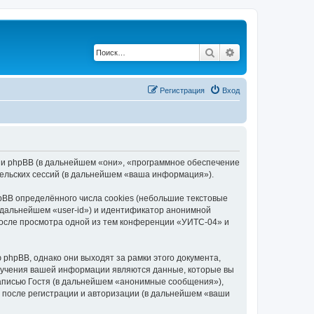
Поиск
Расширенный по
Регистрация
Вход
) и phpBB (в дальнейшем «они», «программное обеспечение
ельских сессий (в дальнейшем «ваша информация»).
BB определённого числа cookies (небольшие текстовые
 дальнейшем «user-id») и идентификатор анонимной
 после просмотра одной из тем конференции «УИТС-04» и
hpBB, однако они выходят за рамки этого документа,
лучения вашей информации являются данные, которые вы
аписью Гостя (в дальнейшем «анонимные сообщения»),
 после регистрации и авторизации (в дальнейшем «ваши