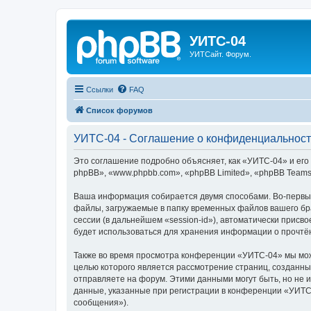
УИТС-04
УИТСайт. Форум.
Ссылки
FAQ
Список форумов
УИТС-04 - Соглашение о конфиденциальнос
Это соглашение подробно объясняет, как «УИТС-04» и его
phpBB», «www.phpbb.com», «phpBB Limited», «phpBB Team
Ваша информация собирается двумя способами. Во-первых
файлы, загружаемые в папку временных файлов вашего бра
сессии (в дальнейшем «session-id»), автоматически прис
будет использоваться для хранения информации о прочтё
Также во время просмотра конференции «УИТС-04» мы може
целью которого является рассмотрение страниц, создан
отправляете на форум. Этими данными могут быть, но не
данные, указанные при регистрации в конференции «УИТС
сообщения»).