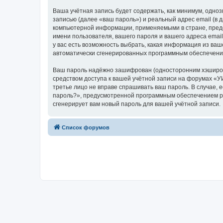
Ваша учётная запись будет содержать, как минимум, одн
записью (далее «ваш пароль») и реальный адрес email (в
компьютерной информации, применяемыми в стране, пред
имени пользователя, вашего пароля и вашего адреса emai
у вас есть возможность выбрать, какая информация из ваш
автоматически сгенерированных программным обеспечени
Ваш пароль надёжно зашифрован (односторонним хэширован
средством доступа к вашей учётной записи на форумах «УИТ
третье лицо не вправе спрашивать ваш пароль. В случае,
пароль?», предусмотренной программным обеспечением ph
сгенерирует вам новый пароль для вашей учётной записи.
Список форумов