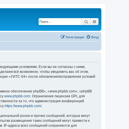
Поиск
Расширенный по
Регистрация
Вход
следующими условиями. Если вы не согласны с ними,
делаем всё возможное, чтобы уведомить вас об этом,
ренции «УИТС-04» после обновления/исправления условий
ммное обеспечение phpBB», «www.phpbb.com», «phpBB
есу
www.phpbb.com
. Ограничения лицензии GPL для
ственности за то, что администрация конференций
есу
https://www.phpbb.com/
.
циональной розни и прочих сообщений, которые могут
опытки размещения таких сообщений могут привести к
м. IP-адреса всех сообщений сохраняются для