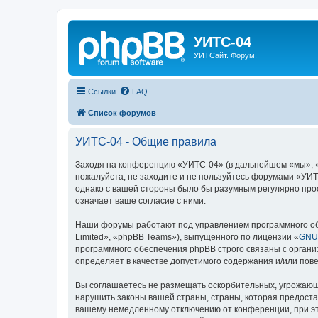
УИТС-04
УИТСайт. Форум.
Ссылки
FAQ
Список форумов
УИТС-04 - Общие правила
Заходя на конференцию «УИТС-04» (в дальнейшем «мы», «на
пожалуйста, не заходите и не пользуйтесь форумами «УИТС
однако с вашей стороны было бы разумным регулярно прос
означает ваше согласие с ними.
Наши форумы работают под управлением программного об
Limited», «phpBB Teams»), выпущенного по лицензии «
GNU 
программного обеспечения phpBB строго связаны с органи
определяет в качестве допустимого содержания и/или по
Вы соглашаетесь не размещать оскорбительных, угрожающ
нарушить законы вашей страны, страны, которая предоста
вашему немедленному отключению от конференции, при это