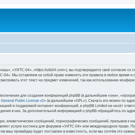
ш», «УИТС-04», «https://uits04.com»), вы подтверждаете своё согласие со 
-04». Мы оставляем за собой право изменять эти правила в любое время и с
матривать этот текст на предмет изменений, так как использование конфе
еспечения для создания конференций phpBB (в дальнейшем «они», «програ
General Public License v2
» (в дальнейшем «GPL»). Скачать его можно по адр
зацией и поддержкой интернет-конференций, и phpBB Limited не несёт ответ
ведения в них. За дополнительной информацией о phpBB обращайтесь по адр
их, клеветнических сообщений, порнографических сообщений, призывов к на
вляет услуги хостинга для форумов «УИТС-04» или международное право. П
м ваш провайдер будет поставлен в известность, если мы сочтём это нужны