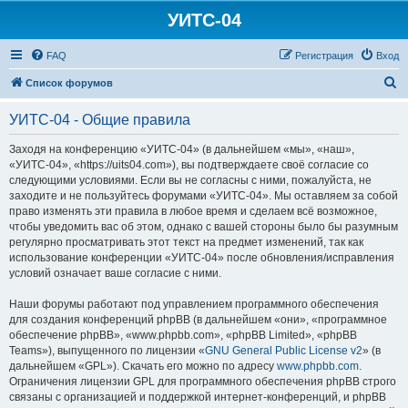
УИТС-04
FAQ
Регистрация
Вход
П
Список форумов
о
УИТС-04 - Общие правила
и
с
Заходя на конференцию «УИТС-04» (в дальнейшем «мы», «наш»,
«УИТС-04», «https://uits04.com»), вы подтверждаете своё согласие со
к
следующими условиями. Если вы не согласны с ними, пожалуйста, не
заходите и не пользуйтесь форумами «УИТС-04». Мы оставляем за собой
право изменять эти правила в любое время и сделаем всё возможное,
чтобы уведомить вас об этом, однако с вашей стороны было бы разумным
регулярно просматривать этот текст на предмет изменений, так как
использование конференции «УИТС-04» после обновления/исправления
условий означает ваше согласие с ними.
Наши форумы работают под управлением программного обеспечения
для создания конференций phpBB (в дальнейшем «они», «программное
обеспечение phpBB», «www.phpbb.com», «phpBB Limited», «phpBB
Teams»), выпущенного по лицензии «
GNU General Public License v2
» (в
дальнейшем «GPL»). Скачать его можно по адресу
www.phpbb.com
.
Ограничения лицензии GPL для программного обеспечения phpBB строго
связаны с организацией и поддержкой интернет-конференций, и phpBB