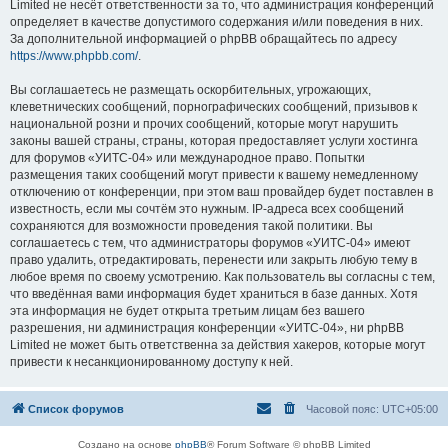
Limited не несёт ответственности за то, что администрация конференций
определяет в качестве допустимого содержания и/или поведения в них.
За дополнительной информацией о phpBB обращайтесь по адресу
https://www.phpbb.com/
.
Вы соглашаетесь не размещать оскорбительных, угрожающих,
клеветнических сообщений, порнографических сообщений, призывов к
национальной розни и прочих сообщений, которые могут нарушить
законы вашей страны, страны, которая предоставляет услуги хостинга
для форумов «УИТС-04» или международное право. Попытки
размещения таких сообщений могут привести к вашему немедленному
отключению от конференции, при этом ваш провайдер будет поставлен в
известность, если мы сочтём это нужным. IP-адреса всех сообщений
сохраняются для возможности проведения такой политики. Вы
соглашаетесь с тем, что администраторы форумов «УИТС-04» имеют
право удалить, отредактировать, перенести или закрыть любую тему в
любое время по своему усмотрению. Как пользователь вы согласны с тем,
что введённая вами информация будет храниться в базе данных. Хотя
эта информация не будет открыта третьим лицам без вашего
разрешения, ни администрация конференции «УИТС-04», ни phpBB
Limited не может быть ответственна за действия хакеров, которые могут
привести к несанкционированному доступу к ней.
Список форумов
Часовой пояс:
UTC+05:00
Создано на основе
phpBB
® Forum Software © phpBB Limited