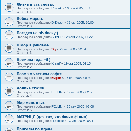
Жизнь в ста словах
Последнее сообщение
Phreak
«
13 ноя 2005, 01:13
Ответы:
1
Война миров.
Последнее сообщение
DrDeath
«
31 окт 2005, 19:09
Ответы:
3
Поездка на рЫбалку:)
Последнее сообщение
SHizER
«
28 окт 2005, 14:22
Юмор в рекламе
Последнее сообщение
Sly
«
22 окт 2005, 22:54
Ответы:
1
Времена года =8-)
Последнее сообщение
Kreatif
«
19 окт 2005, 02:15
Ответы:
2
Поэма о частном софте
Последнее сообщение
Evgen
«
07 окт 2005, 08:40
Ответы:
3
Долина сказок
Последнее сообщение
FELLINI
«
07 окт 2005, 02:53
Ответы:
4
Мир животных
Последнее сообщение
FELLINI
«
23 сен 2005, 02:09
Ответы:
5
МАТРИЦЯ (для тих, хто бачив фільм)
Последнее сообщение
Desciple
«
13 июн 2005, 03:11
Приколы по играм