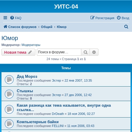
УИТС-04
FAQ
Регистрация
Вход
П
Список форумов
Общий
Юмор
о
Юмор
и
Модератор:
Модераторы
с
Поиск
Расширенный пои
Новая тема
к
24 темы • Страница
1
из
1
Темы
Дед Мороз
Последнее сообщение
Эстер
«
22 янв 2007, 13:35
Ответы:
2
Стышкы
Последнее сообщение
Эстер
«
27 дек 2006, 12:42
Ответы:
8
Какая разница как тема называется, внутри одна
ссылка...
Последнее сообщение
DrDeath
«
18 ноя 2006, 02:27
Компьютерные байки
Последнее сообщение
FELLINI
«
11 ноя 2006, 03:43