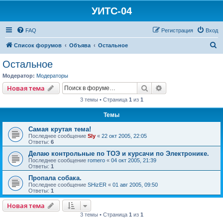
УИТС-04
FAQ
Регистрация
Вход
П
Список форумов
Объява
Остальное
о
Остальное
и
Модератор:
Модераторы
с
Поиск
Расширенный пои
Новая тема
к
3 темы • Страница
1
из
1
Темы
Самая крутая тема!
Последнее сообщение
Sly
«
22 окт 2005, 22:05
Ответы:
6
Делаю контрольные по ТОЭ и курсачи по Электронике.
Последнее сообщение
romero
«
04 окт 2005, 21:39
Ответы:
1
Пропала собака.
Последнее сообщение
SHizER
«
01 авг 2005, 09:50
Ответы:
1
Новая тема
3 темы • Страница
1
из
1