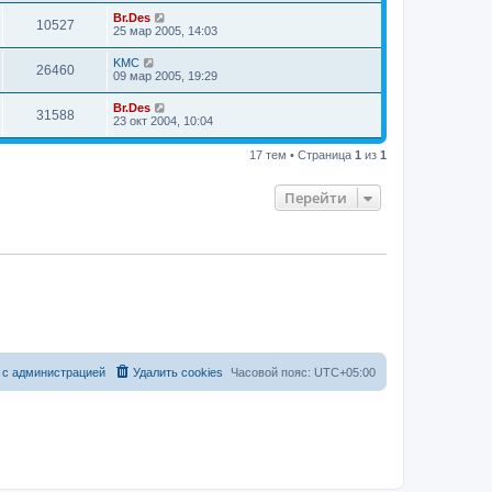
Br.Des
10527
25 мар 2005, 14:03
KMC
26460
09 мар 2005, 19:29
Br.Des
31588
23 окт 2004, 10:04
17 тем • Страница
1
из
1
Перейти
 с администрацией
Удалить cookies
Часовой пояс:
UTC+05:00