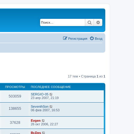
Поиск
Расширенный по
Регистрация
Вход
17 тем • Страница
1
из
1
ПРОСМОТРЫ
ПОСЛЕДНЕЕ СООБЩЕНИЕ
SERGIO-05
503059
23 апр 2007, 21:19
SeventhSon
138655
06 фев 2007, 16:53
Evgen
37628
26 окт 2006, 22:27
Br.Des