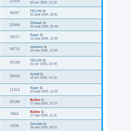
22525
02 окт 2006, 21:28
FELLINI
36397
31 май 2006, 20:51
DrDeath
31849
02 май 2006, 00:49
Rager
38217
12 мар 2006, 11:05
meatnick
56713
25 янв 2006, 12:58
FELLINI
42169
31 окт 2005, 20:39
Kreatif
39426
15 окт 2005, 01:10
Rager
11013
30 май 2005, 11:55
Br.Des
26186
27 апр 2005, 11:23
Br.Des
9403
27 апр 2005, 11:11
Desciple
9209
26 апр 2005, 00:31