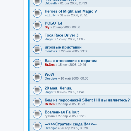
DrDeath
»
01 окт 2006, 23:33
Heroes of Might and Magic V
FELLINI
»
31 май 2006, 20:51
РОБОТЫ
Sly
»
26 апр 2006, 09:50
Toca Race Driver 3
Rager
»
12 мар 2006, 11:05
игровые приставки
meatnick
»
22 ноя 2005, 23:30
Ваше отношение к пиратам
Br.Des
»
15 июн 2005, 19:46
WoW
Desciple
»
10 май 2005, 00:30
20 мая. Xenus.
Rager
»
08 май 2005, 11:41
Кем из персонажей Silent Hill вы являетесь?
Br.Des
»
27 апр 2005, 11:23
Вселенная Fallout
rystam
»
27 апр 2005, 01:26
--->>>Стратеги сюда!!!<<<---
Desciple
»
26 апр 2005, 00:28