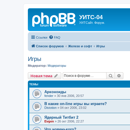
УИТС-04
УИТСайт. Форум.
Ссылки
FAQ
Список форумов
Железо и софт
Игры
Игры
Модератор:
Модераторы
Поиск
Рас
Новая тема
ТЕМЫ
Арконоиды
fender
»
30 янв 2006, 20:57
В какие on-line игры вы играете?
Distotion
»
04 окт 2006, 23:02
Ядерный Титбит 2
Evgen
»
26 окт 2006, 22:27
Что новенького?