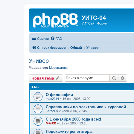
УИТС-04
УИТСайт. Форум.
Ссылки
FAQ
Список форумов
Общий
Универ
Универ
Модератор:
Модераторы
Поиск
Рас
Новая тема
ТЕМЫ
О философии
max2114
»
16 ноя 2006, 13:09
Справочники по электронике к курсовой
Ketzer
»
28 сен 2006, 22:45
С 1 сентября 2006 года всех!
M@XX
»
01 сен 2006, 13:18
Подскажите репетитора.