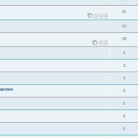
31
1
2
3
13
29
1
2
4
3
3
актике
0
0
0
0