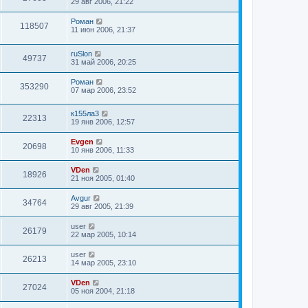
29 авг 2006, 21:22
Роман
118507
11 июн 2006, 21:37
ruSlon
49737
31 май 2006, 20:25
Роман
353290
07 мар 2006, 23:52
к155ла3
22313
19 янв 2006, 12:57
Evgen
20698
10 янв 2006, 11:33
VDen
18926
21 ноя 2005, 01:40
Avgur
34764
29 авг 2005, 21:39
user
26179
22 мар 2005, 10:14
user
26213
14 мар 2005, 23:10
VDen
27024
05 ноя 2004, 21:18