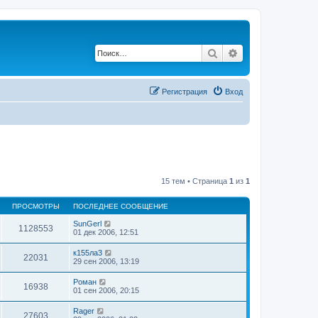
Поиск
Расширенный по
Регистрация
Вход
15 тем • Страница
1
из
1
ПРОСМОТРЫ
ПОСЛЕДНЕЕ СООБЩЕНИЕ
SunGerl
1128553
01 дек 2006, 12:51
к155ла3
22031
29 сен 2006, 13:19
Роман
16938
01 сен 2006, 20:15
Rager
27603