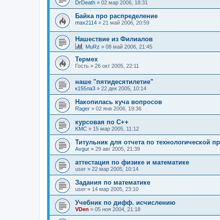
DrDeath
»
02 мар 2006, 18:31
Байка про распределение
max2114
»
21 май 2006, 20:59
Нашествие из Филиалов
MuRz
»
08 май 2006, 21:45
Термех
Гость
»
26 окт 2005, 22:11
наше "пятидесятилетие"
к155ла3
»
22 дек 2005, 10:14
Накопилась куча вопросов
Rager
»
02 янв 2006, 19:36
курсовая по C++
KMC
»
15 мар 2005, 11:12
Титульник для отчета по технологической пр
Avgur
»
29 авг 2005, 21:39
аттестация по физике и математике
user
»
22 мар 2005, 10:14
Задания по математике
user
»
14 мар 2005, 23:10
Учебник по дифф. исчислению
VDen
»
05 ноя 2004, 21:18