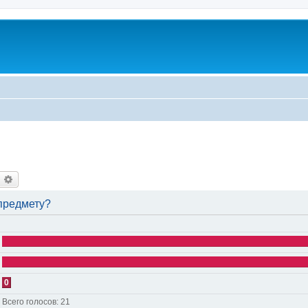
оиск
Расширенный поиск
 предмету?
0
Всего голосов:
21