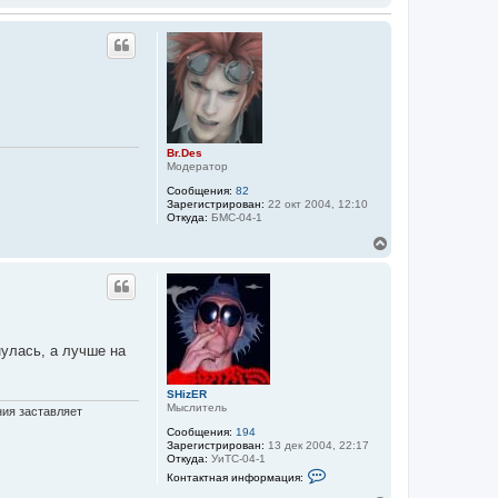
Br.Des
Модератор
Сообщения:
82
Зарегистрирован:
22 окт 2004, 12:10
Откуда:
БМС-04-1
В
е
р
н
у
т
ь
нулась, а лучше на
с
я
к
SHizER
н
Мыслитель
ния заставляет
а
ч
Сообщения:
194
а
Зарегистрирован:
13 дек 2004, 22:17
Откуда:
УиТС-04-1
л
К
у
Контактная информация:
о
н