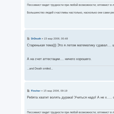
н
и
Пессимист видит трудности при любой возможности; оптимист в 
е
Большинство людей счастливы настолько, насколько они сами ре
С
DrDeath
»
15 мар 2006, 00:48
о
о
Старенькая тема))) Это я летом математику сдавал.... 
б
щ
е
н
А на счет аттестации.... ничего хорошего.
и
е
...and Death smiled...
С
Fincher
»
15 мар 2006, 09:19
о
о
Ребята хватит волять дурака! Учиться надо! А не х..... 
б
щ
е
н
и
Пессимист видит трудности при любой возможности; оптимист в 