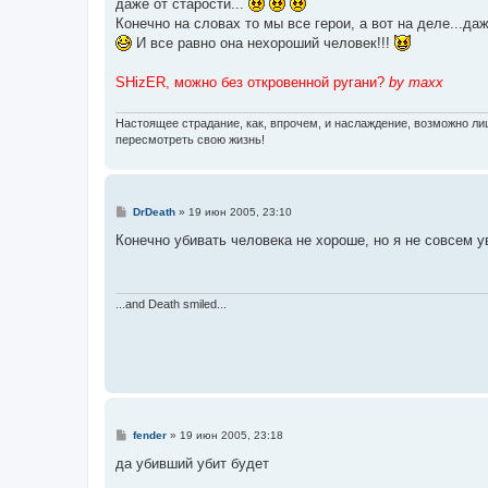
даже от старости...
Конечно на словах то мы все герои, а вот на деле...д
И все равно она нехороший человек!!!
SHizER, можно без откровенной ругани?
by maxx
Настоящее страдание, как, впрочем, и наслаждение, возможно л
пересмотреть свою жизнь!
С
DrDeath
»
19 июн 2005, 23:10
о
о
Конечно убивать человека не хороше, но я не совсем у
б
щ
е
н
и
...and Death smiled...
е
С
fender
»
19 июн 2005, 23:18
о
о
да убивший убит будет
б
щ