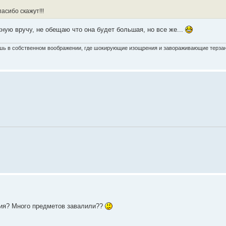
пасибо скажут!!!
ную вручу, не обещаю что она будет большая, но все же...
ишь в собственном воображении, где шокирующие изощрения и завораживающие терза
ация? Много предметов завалили??