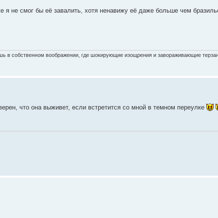
аже я не смог бы её завалить, хотя ненавижу её даже больше чем бразиль
ишь в собственном воображении, где шокирующие изощрения и завораживающие терза
верен, что она выживет, если встретится со мной в темном переулке