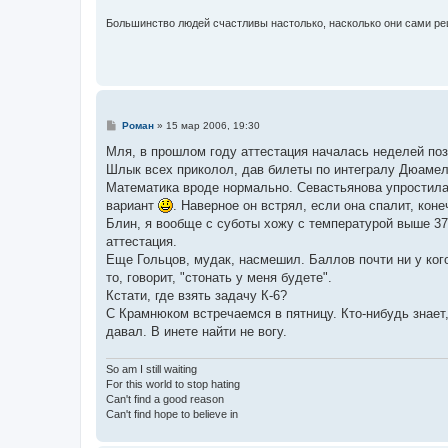
е
Большинство людей счастливы настолько, насколько они сами ре
С
Роман
»
15 мар 2006, 19:30
о
о
Мля, в прошлом году аттестация началась неделей поз
б
Шлык всех приколол, дав билеты по интегралу Дюамеля
щ
е
Математика вроде нормально. Севастьянова упростила
н
вариант
. Наверное он встрял, если она спалит, коне
и
е
Блин, я вообще с суботы хожу с температурой выше 37,
аттестация.
Еще Гольцов, мудак, насмешил. Баллов почти ни у ког
то, говорит, "стонать у меня будете".
Кстати, где взять задачу К-6?
С Крамнюком встречаемся в пятницу. Кто-нибудь знает, 
давал. В инете найти не вогу.
So am I still waiting
For this world to stop hating
Can't find a good reason
Can't find hope to believe in