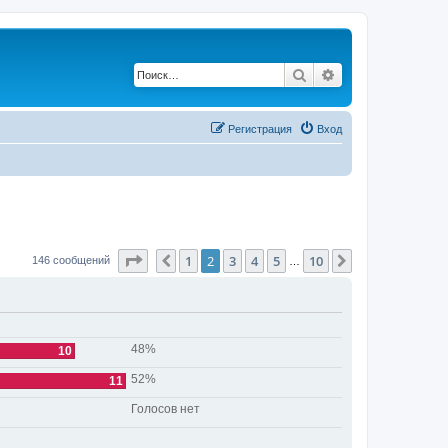
Поиск
Расширенный по
Регистрация
Вход
Страница
2
из
10
1
2
3
4
5
10
Пред.
След.
146 сообщений
…
48%
10
52%
11
Голосов нет