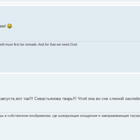
сем!
world must first be remade. And for that we need God.
вгусте,вот так!!! Севастьянова тварь!!! Чтоб она во сне слюной захлеб
ишь в собственном воображении, где шокирующие изощрения и завораживающие терза