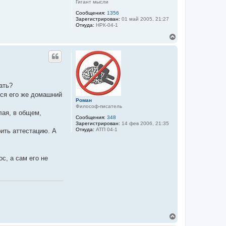
Гигант мысли
а
ч
Сообщения:
1356
а
Зарегистрирован:
01 май 2005, 21:27
Откуда:
НРК-04-1
л
у
В
е
р
н
у
т
ь
ать?
с
я
лся его же домашний
к
Роман
Философ-писатель
н
лая, в общем,
а
Сообщения:
348
ч
Зарегистрирован:
14 фев 2006, 21:35
а
Откуда:
АТП 04-1
оить аттестацию. А
л
у
с, а сам его не
В
е