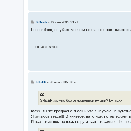
е
н
и
е
С
DrDeath
»
19 июн 2005, 23:21
о
о
Fender блин, не убьет меня ни кто за это, все только сп
б
щ
е
н
и
...and Death smiled...
е
С
SHizER
»
23 июн 2005, 08:45
о
о
б
щ
е
SHizER, можно без откровенной ругани? by maxx
н
и
е
maxx, ты же прекрасно знаешь что я неумею не ругатьс
Я ругаюсь везде!!! В универе, на улице, по телефону, 
И все-такия постараюсь не ругаться так сильно! Но не