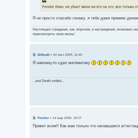
Fender блин, не убьет меня ни кто за это, все только с
Я не просто спасибо сккажу, я тебе даже премию денеж
Настоящее страдание, как, впрочем, и наслаждение, возможно л
пересмотреть свою жизнь!
С
DrDeath
»
02 июл 2005, 11:40
о
о
Я наконец-то сдал математику
б
щ
е
н
и
...and Death smiled...
е
С
Fincher
»
14 мар 2006, 18:27
о
о
Привет всем!! Как вам только что начавшаяся аттест
б
щ
е