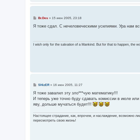
С
Br.Des
»
15 июн 2005, 23:18
о
о
Я тоже сдал. С нечеловеческими усилиями. Ура нам в
б
щ
е
н
и
I wish only for the salvation of a Mankind. But for that to happen, the 
е
С
SHizER
»
16 июн 2005, 11:27
о
о
Я тоже завалил эту зло***чую математику!!!
б
И теперь уже точно буду сдавать комиссии в июле или а
щ
е
яву, дольше мучаться будет!!!
н
и
е
Настоящее страдание, как, впрочем, и наслаждение, возможно л
пересмотреть свою жизнь!