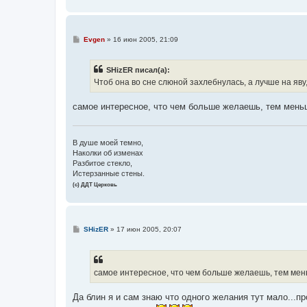
С
Evgen
»
16 июн 2005, 21:09
о
о
б
SHizER писал(а):
щ
е
Чтоб она во сне слюной захлебнулась, а лучше на яву
н
и
е
самое интересное, что чем больше желаешь, тем мень
В душе моей темно,
Наколки об изменах
Разбитое стекло,
Истерзанные стены.
(с) ДДТ Церковь
С
SHizER
»
17 июн 2005, 20:07
о
о
б
щ
е
самое интересное, что чем больше желаешь, тем мен
н
и
е
Да блин я и сам знаю что одного желания тут мало...пр