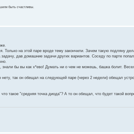
шили быть счастливы.
же.
. Только на этой паре вроде тему закончили. Зачем такую подляну дел
 задачу, дав домашние задачи других вариантов. Соседу по парте попа
чно.
 знали бы вы как х*ево! Думать ни о чем не можешь, башка болит. Весе
о нету, так он обещал на следующей паре (через 2 недели) обещал устр
что такое "средняя точка диода"? А то он обещал, что будет такой вопро