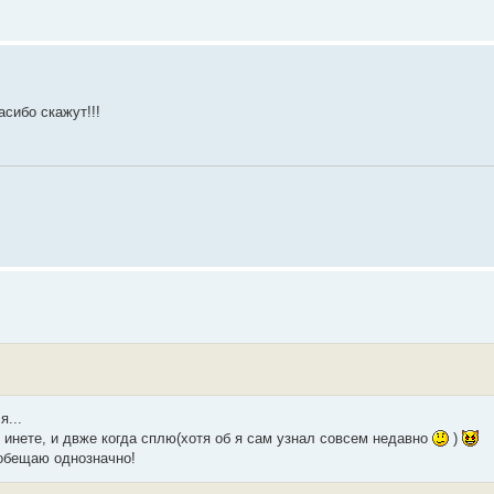
асибо скажут!!!
я...
в инете, и двже когда сплю(хотя об я сам узнал совсем недавно
)
 обещаю однозначно!