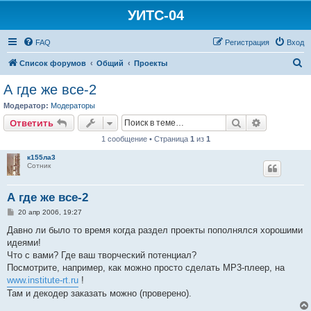
УИТС-04
FAQ
Регистрация
Вход
П
Список форумов
Общий
Проекты
о
А где же все-2
и
Модератор:
Модераторы
с
Поиск
Расширен
Ответить
к
1 сообщение • Страница
1
из
1
к155ла3
Сотник
А где же все-2
С
20 апр 2006, 19:27
о
о
Давно ли было то время когда раздел проекты пополнялся хорошими
б
идеями!
щ
е
Что с вами? Где ваш творческий потенциал?
н
Посмотрите, например, как можно просто сделать МР3-плеер, на
и
е
www.institute-rt.ru
!
Там и декодер заказать можно (проверено).