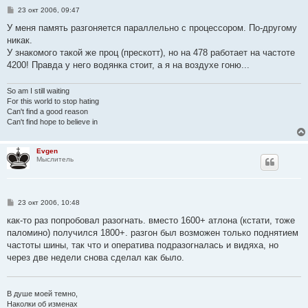
С
23 окт 2006, 09:47
о
о
У меня память разгоняется параллельно с процессором. По-другому
б
никак.
щ
е
У знакомого такой же проц (прескотт), но на 478 работает на частоте
н
4200! Правда у него водянка стоит, а я на воздухе гоню...
и
е
So am I still waiting
For this world to stop hating
Can't find a good reason
Can't find hope to believe in
Evgen
Мыслитель
С
23 окт 2006, 10:48
о
о
как-то раз попробовал разогнать. вместо 1600+ атлона (кстати, тоже
б
паломино) получился 1800+. разгон был возможен только поднятием
щ
е
частоты шины, так что и оператива подразогналась и видяха, но
н
через две недели снова сделал как было.
и
е
В душе моей темно,
Наколки об изменах