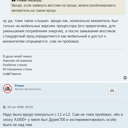
Роман писал(а):
щ
е
Вроде, если замкнуть мостики на проце, можно разблокировать
н
множитель на таком проце.
и
е
ну да, тоже такое слышал. вроде как, изначально множитель был
только на мобильных версиях процессора (его прерогатива, для
уменьшения потребления энергии), а после замыкания мостиков
стандартный проц определяется как мобильный и доступ к
множителям открывается. сам не пробовал.
В душе моей темно,
Наколки об изменах
Разбитое стекло,
Истерзанные стены.
(с) ДДТ Церковь
Роман
Философ-писатель
С
24 окт 2006, 00:01
о
о
Надо было вроде поиграться с L1 и L2. Сам не тоже пробовал, ибо в
б
эпоху А1600+ у меня был Дурик700 и экспериментировать особо
щ
е
было не над чем.
н