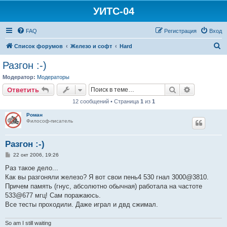
УИТС-04
FAQ
Регистрация
Вход
П
Список форумов
Железо и софт
Hard
о
Разгон :-)
и
Модератор:
Модераторы
с
Поиск
Расширен
Ответить
к
12 сообщений • Страница
1
из
1
Роман
Философ-писатель
Разгон :-)
С
22 окт 2006, 19:26
о
о
Раз такое дело...
б
Как вы разгоняли железо? Я вот свои пень4 530 гнал 3000@3810.
щ
е
Причем память (гнус, абсолютно обычная) работала на частоте
н
533@677 мгц! Сам поражаюсь.
и
е
Все тесты проходили. Даже играл и двд сжимал.
So am I still waiting