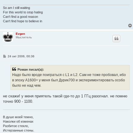
и
е
So am I still waiting
For this world to stop hating
Can't find a good reason
Can't find hope to believe in
Evgen
Мыслитель
С
24 окт 2006, 00:36
о
о
б
Роман писал(а):
щ
е
Надо было вроде поиграться с L1 и L2. Сам не тоже пробовал, ибо
н
в эпоху А1600+ у меня был Дурик700 и экспериментировать особо
и
е
было не над чем.
не скажи! у меня приятель такой где-то до 1 ГГц разогнал. не помню
точно 900 - 1100.
В душе моей темно,
Наколки об изменах
Разбитое стекло,
Истерзанные стены.