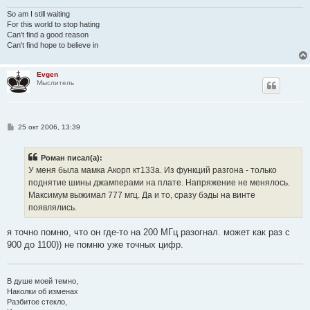
So am I still waiting
For this world to stop hating
Can't find a good reason
Can't find hope to believe in
Evgen
Мыслитель
С
25 окт 2006, 13:39
о
о
б
Роман писал(а):
щ
е
У меня была мамка Акорп кт133а. Из функций разгона - только
н
поднятие шины джамперами на плате. Напряжение не менялось.
и
е
Максимум выжимал 777 мгц. Да и то, сразу бэды на винте
появлялись.
я точно помню, что он где-то на 200 МГц разогнал. может как раз с
900 до 1100)) не помню уже точных цифр.
В душе моей темно,
Наколки об изменах
Разбитое стекло,