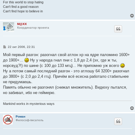
For this world to stop hating
Can't find a good reason
Can't find hope to believe in
M@XX
Координатор проекта
С
22 окт 2006, 22:31
о
о
Мой первый разгон: разогнал свой атлон хр на ядре паломино 1600+
б
до 1900+...
Ну у народа гнал пни с 1,8 до 2,4 (эх, где ж ты,
щ
е
норсвуд?!) по шине (с 100 до 133 мгц)... Не припомню уж всего
н
Ну а потом самый последний разгон - это атлошу 64 3200+ разогнал
и
е
до 3800+ (с 2,0 до 2,4 ггц). Причём всё есесна работало стабильнее
не придумаешь.
Память обычно не разгонял (снижал множитель). Видюху пытался,
но забивал, ибо не геймерю.
Mankind works in mysterious ways
Роман
Философ-писатель