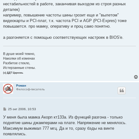
нестабильностей в работе, заканчивая выходом из строя разных
деталек)
например, повышение частоты шины грозит еще и "вылетом"
видеокарты и PCI-плат, т.к. частота PCI и AGP (PCI-Expres) тоже
повышается. про мамку, оперативу и проц само понятно.
а разгоняется с помощью соответствующих настроек в BIOS'e.
В душе моей темно,
Наколки об изменах
Разбитое стекло,
Истерзанные стены.
(с) ДДТ Церковь
Роман
Философ-писатель
С
25 окт 2006, 10:53
о
о
У меня была мамка Акорп кт133а. Из функций разгона - только
б
поднятие шины джамперами на плате. Напряжение не менялось.
щ
е
Максимум выжимал 777 мгц. Да и то, сразу бэды на винте
н
появлялись.
и
е