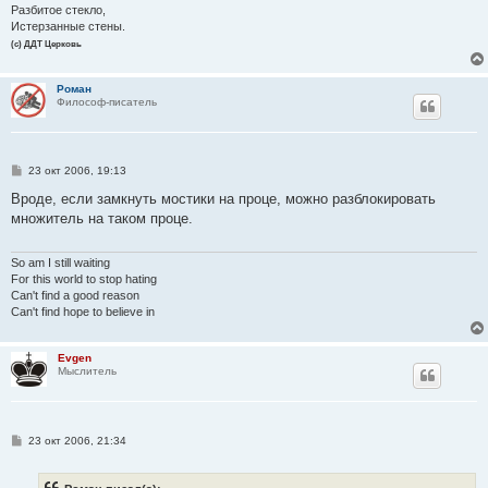
Разбитое стекло,
Истерзанные стены.
(с) ДДТ Церковь
Роман
Философ-писатель
С
23 окт 2006, 19:13
о
о
Вроде, если замкнуть мостики на проце, можно разблокировать
б
множитель на таком проце.
щ
е
н
и
So am I still waiting
е
For this world to stop hating
Can't find a good reason
Can't find hope to believe in
Evgen
Мыслитель
С
23 окт 2006, 21:34
о
о
б