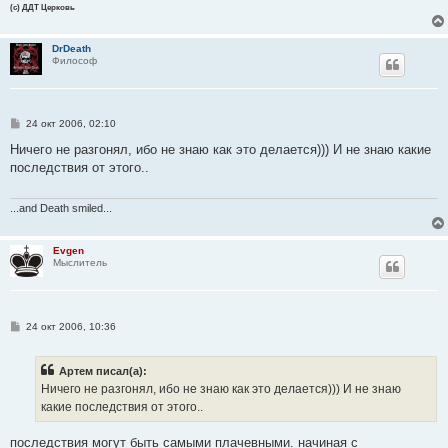
(с) ДДТ Церковь
DrDeath
Философ
С
24 окт 2006, 02:10
о
о
Ничего не разгонял, ибо не знаю как это делается))) И не знаю какие
б
последствия от этого..
щ
е
н
и
...and Death smiled...
е
Evgen
Мыслитель
С
24 окт 2006, 10:36
о
о
б
Артем писал(а):
щ
е
Ничего не разгонял, ибо не знаю как это делается))) И не знаю
н
какие последствия от этого..
и
е
последствия могут быть самыми плачевными. начиная с