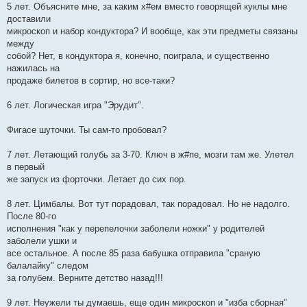
5 лет. Объясните мне, за каким х#ем вместо говорящей куклы мне
доставили
микроскоп и набор кондуктора? И вообще, как эти предметы связаны
между
собой? Нет, в кондуктора я, конечно, поиграла, и существенно
нажилась на
продаже билетов в сортир, но все-таки?
6 лет. Логическая игра "Эрудит".
Фигасе шуточки. Ты сам-то пробовал?
7 лет. Летающий голубь за 3-70. Ключ в ж#пе, мозги там же. Улетел
в первый
же запуск из форточки. Летает до сих пор.
8 лет. Цимбалы. Вот тут порадовал, так порадовал. Но не надолго.
После 80-го
исполнения "как у перепелочки заболели ножки" у родителей
заболели ушки и
все остальное. А после 85 раза бабушка отправила "сраную
балалайку" следом
за голубем. Верните детство назад!!!
9 лет. Неужели ты думаешь, еще один микроскоп и "изба сборная"