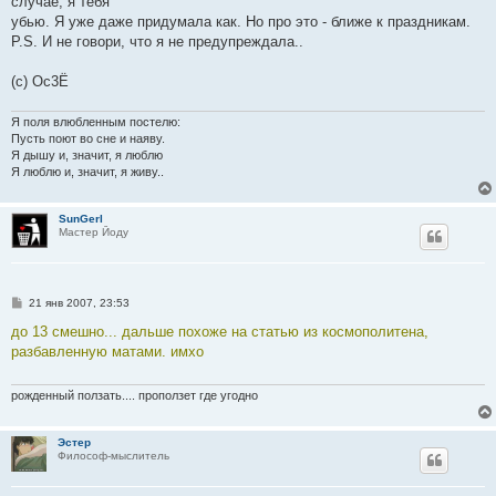
случае, я тебя
убью. Я уже даже придумала как. Но про это - ближе к праздникам.
P.S. И не говори, что я не предупреждала..
(с) Ос3Ё
Я поля влюбленным постелю:
Пусть поют во сне и наяву.
Я дышу и, значит, я люблю
Я люблю и, значит, я живу..
SunGerl
Мастер Йоду
С
21 янв 2007, 23:53
о
о
до 13 смешно... дальше похоже на статью из космополитена,
б
разбавленную матами. имхо
щ
е
н
и
рожденный ползать.... проползет где угодно
е
Эстер
Философ-мыслитель