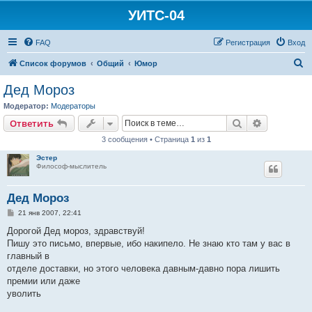
УИТС-04
FAQ
Регистрация
Вход
П
Список форумов
Общий
Юмор
о
Дед Мороз
и
Модератор:
Модераторы
с
Поиск
Расширен
Ответить
к
3 сообщения • Страница
1
из
1
Эстер
Философ-мыслитель
Дед Мороз
С
21 янв 2007, 22:41
о
о
Дорогой Дед мороз, здравствуй!
б
Пишу это письмо, впервые, ибо накипело. Не знаю кто там у вас в
щ
е
главный в
н
отделе доставки, но этого человека давным-давно пора лишить
и
е
премии или даже
уволить