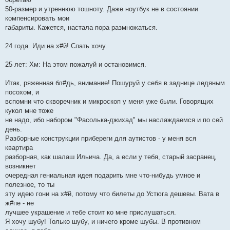
50-размер и утреннюю тошноту. Даже ноутбук не в состоянии
компенсировать мои
габариты. Кажется, настала пора размножаться.
24 года. Иди на х#й! Спать хочу.
25 лет: Хм: На этом пожалуй и остановимся.
Итак, ряженная бл#дь, внимание! Пошуруй у себя в заднице ледяным
посохом, и
вспомни что скворечник и микроскоп у меня уже были. Говорящих
кукол мне тоже
не надо, ибо набором "Фасолька-джихад" мы наслаждаемся и по сей
день.
Разборные конструкции прибереги для аутистов - у меня вся
квартира
разборная, как шалаш Ильича. Да, а если у тебя, старый засранец,
возникнет
очередная гениальная идея подарить мне что-нибудь умное и
полезное, то ты
эту идею гони на х#й, потому что билеты до Устюга дешевы. Вата в
ж#пе - не
лучшее украшение и тебе стоит ко мне прислушаться.
Я хочу шубу! Только шубу, и ничего кроме шубы. В противном