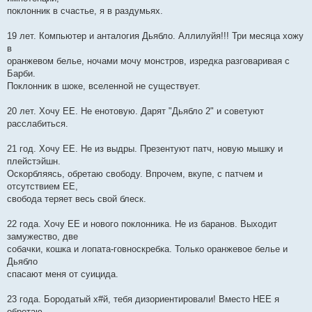
поклонник в счастье, я в раздумьях.
19 лет. Компьютер и анталогия Дьябло. Аллилуйя!!! Три месяца хожу
в
оранжевом белье, ночами мочу монстров, изредка разговаривая с
Барби.
Поклонник в шоке, вселенной не существует.
20 лет. Хочу ЕЕ. Не енотовую. Дарят "Дьябло 2" и советуют
расслабиться.
21 год. Хочу ЕЕ. Не из выдры. Презентуют патч, новую мышку и
плейстэйшн.
Оскорбляясь, обретаю свободу. Впрочем, вкупе, с патчем и
отсутствием ЕЕ,
свобода теряет весь свой блеск.
22 года. Хочу ЕЕ и нового поклонника. Не из баранов. Выходит
замужество, две
собачки, кошка и лопата-говноскребка. Только оранжевое белье и
Дьябло
спасают меня от суицида.
23 года. Бородатый х#й, тебя дизориентировали! Вместо НЕЕ я
обретаю