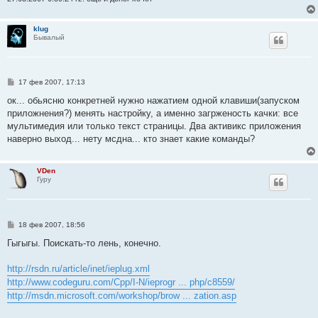
klug
Бывалый
С
17 фев 2007, 17:13
о
о
ок... обьясню конкретней нужно нажатием одной клавиши(запуском
б
приложнения?) менять настройку, а именно загрженость качки: все
щ
е
мультимедия или только текст страницы. Два активикс приложения
н
наверно выход... нету мсдна... кто знает какие команды?
и
е
VDen
Гуру
С
18 фев 2007, 18:56
о
о
Гыгыгы. Поискать-то лень, конечно.
б
щ
е
http://rsdn.ru/article/inet/ieplug.xml
н
http://www.codeguru.com/Cpp/I-N/ieprogr ... php/c8559/
и
е
http://msdn.microsoft.com/workshop/brow ... zation.asp