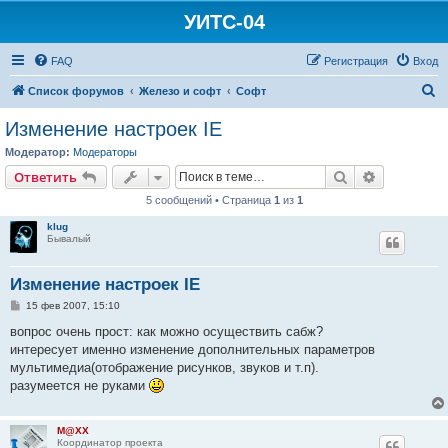
УИТС-04
FAQ
Регистрация
Вход
П
Список форумов
Железо и софт
Софт
о
Изменение настроек IE
и
Модератор:
Модераторы
с
Поиск
Расширен
Ответить
к
5 сообщений • Страница
1
из
1
klug
Бывалый
Изменение настроек IE
С
15 фев 2007, 15:10
о
о
вопрос очень прост: как можно осуществить сабж?
б
интересует именно изменение дополнительных параметров
щ
е
мультимедиа(отображение рисунков, звуков и т.п).
н
разумеется не руками
и
е
M@XX
Координатор проекта