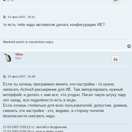
С
15 фев 2007, 18:41
о
о
то есть тебе надо автоматом делать конфигурацию ИЕ?
б
щ
е
н
и
Mankind works in mysterious ways
е
VDen
Гуру
С
15 фев 2007, 19:48
о
о
Если ты хочешь программно менять эти настройки - то нужно
б
написать ActiveX-расширение для ИЕ. Там импортировать нужный
щ
е
интерфейс и делать с ним все, что угодно. Писал такую штуку пару
н
лет назад, все подробности есть в мсдн.
и
е
Если хочешь глобально для всех пользователей, допустим, домена,
сменить эти настройки - это, видимо, в сторону политик
безопасности смотреть надо.
27.03.2007 0:59:12 rz: лентяй и бездельник
27.03.2007 0:59:24 rz: еще и денег хочет