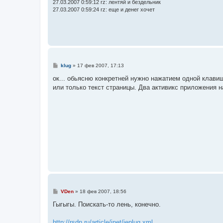
27.03.2007 0:59:12 rz: лентяй и бездельник
27.03.2007 0:59:24 rz: еще и денег хочет
С
klug
»
17 фев 2007, 17:13
о
о
ок... обьясню конкретней нужно нажатием одной клави
б
или только текст страницы. Два активикс приложения на
щ
е
н
и
е
С
VDen
»
18 фев 2007, 18:56
о
о
Гыгыгы. Поискать-то лень, конечно.
б
щ
е
http://rsdn.ru/article/inet/ieplug.xml