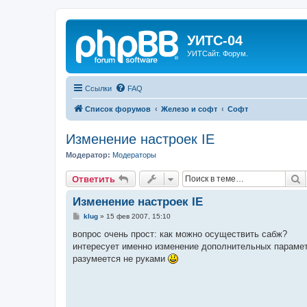
УИТС-04
УИТСайт. Форум.
Ссылки
FAQ
Список форумов
Железо и софт
Софт
Изменение настроек IE
Модератор:
Модераторы
П
Ответить
Изменение настроек IE
С
klug
»
15 фев 2007, 15:10
о
о
вопрос очень прост: как можно осуществить сабж?
б
интересует именно изменение дополнительных параметр
щ
е
разумеется не руками
н
и
е