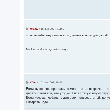
С
M@XX
»
15 фев 2007, 18:41
о
о
то есть тебе надо автоматом делать конфигурацию ИЕ
б
щ
е
н
и
Mankind works in mysterious ways
е
С
VDen
»
15 фев 2007, 19:48
о
о
Если ты хочешь программно менять эти настройки - то
б
делать с ним все, что угодно. Писал такую штуку пару 
щ
е
Если хочешь глобально для всех пользователей, допуст
н
смотреть надо.
и
е