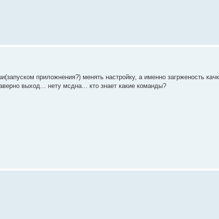
ши(запуском приложнения?) менять настройку, а именно загрженость кач
верно выход... нету мсдна... кто знает какие команды?