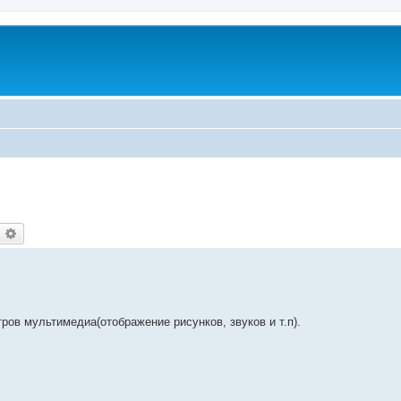
оиск
Расширенный поиск
ов мультимедиа(отображение рисунков, звуков и т.п).