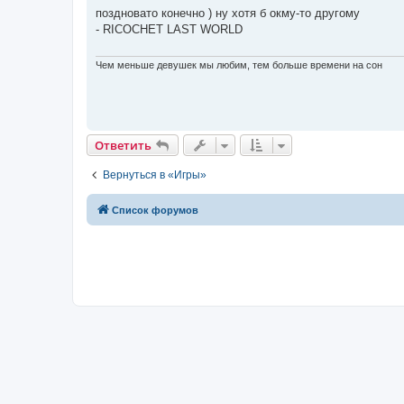
о
поздновато конечно ) ну хотя б окму-то другому
б
- RICOCHET LAST WORLD
щ
е
н
и
Чем меньше девушек мы любим, тем больше времени на сон
е
Ответить
Вернуться в «Игры»
Список форумов