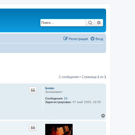
Поиск
Расширенный по
Регистрация
Вход
2 сообщения • Страница
1
из
1
fender
Захаживает
Сообщения:
23
Зарегистрирован:
07 май 2005, 19:55
В
е
р
н
у