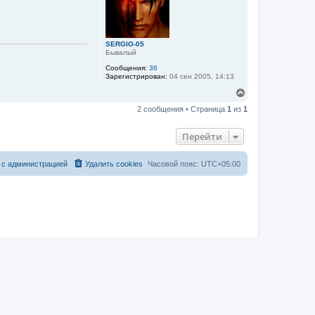
т
ь
с
я
к
SERGIO-05
н
Бывалый
а
Сообщения:
36
ч
Зарегистрирован:
04 сен 2005, 14:13
а
л
В
у
е
2 сообщения • Страница
1
из
1
р
н
у
Перейти
т
ь
с
 с администрацией
Удалить cookies
Часовой пояс:
UTC+05:00
я
к
н
а
ч
а
л
у