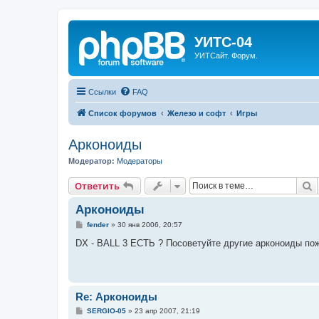
УИТС-04
УИТСайт. Форум.
Ссылки
FAQ
Список форумов
Железо и софт
Игры
Арконоиды
Модератор:
Модераторы
П
Ответить
Арконоиды
С
fender
»
30 янв 2006, 20:57
о
о
DX - BALL 3 ЕСТЬ ? Посоветуйте другие арконоиды по
б
щ
е
н
и
е
Re: Арконоиды
С
SERGIO-05
»
23 апр 2007, 21:19
о