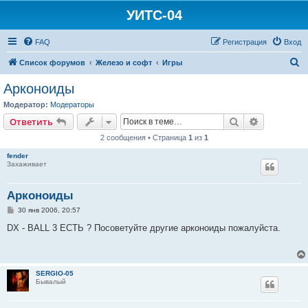
УИТС-04
FAQ
Регистрация
Вход
П
Список форумов
Железо и софт
Игры
о
Арконоиды
и
Модератор:
Модераторы
с
Поиск
Расширен
Ответить
к
2 сообщения • Страница
1
из
1
fender
Захаживает
Арконоиды
С
30 янв 2006, 20:57
о
о
DX - BALL 3 ЕСТЬ ? Посоветуйте другие арконоиды пожалуйста.
б
щ
е
н
и
SERGIO-05
е
Бывалый