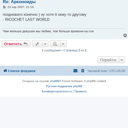
Re: Арконоиды
С
23 апр 2007, 21:19
о
о
поздновато конечно ) ну хотя б окму-то другому
б
- RICOCHET LAST WORLD
щ
е
н
и
Чем меньше девушек мы любим, тем больше времени на сон
е
Ответить
2 сообщения • Страница
1
из
1
Перейти
Список форумов
Часовой пояс:
UTC+05:00
Создано на основе
phpBB
® Forum Software © phpBB Limited
Русская поддержка phpBB
Конфиденциальность
|
Правила