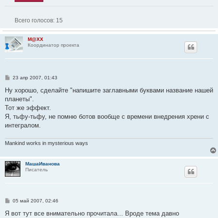
Всего голосов:
15
M@XX
Координатор проекта
С
23 апр 2007, 01:43
о
о
Ну хорошо, сделайте "напишите заглавными буквами название нашей
б
планеты".
щ
е
Тот же эффект.
н
Я, тьфу-тьфу, не помню ботов вообще с времени внедрения хрени с
и
е
интегралом.
Mankind works in mysterious ways
МашаИванова
Писатель
С
05 май 2007, 02:46
о
о
Я вот тут все внимательно прочитала... Вроде тема давно
б