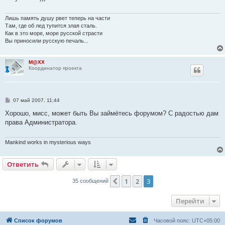
е
н
и
Лишь память душу рвет теперь на части
е
Там, где об лед тупится злая сталь.
Как в это море, море русской страсти
Вы приносили русскую печаль...
M@XX
Координатор проекта
С
07 май 2007, 11:44
о
о
Хорошо, мисс, может быть Вы займётесь форумом? С радостью дам
б
права Администратора.
щ
е
н
и
Mankind works in mysterious ways
е
Ответить
1
2
3
Пред.
35 сообщений
Перейти
Список форумов
Часовой пояс:
UTC+05:00