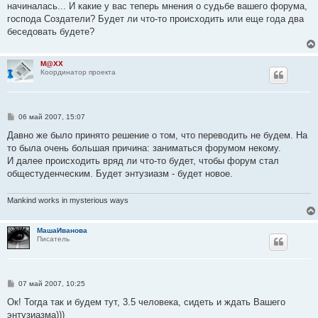
начиналась... И какие у вас теперь мнения о судьбе вашего форума,
щ
е
господа Создатели? Будет ли что-то происходить или еще года два
н
беседовать будете?
и
е
M@XX
Координатор проекта
С
06 май 2007, 15:07
о
о
Давно же было принято решение о том, что переводить не будем. На
б
то была очень большая причина: заниматься форумом некому.
щ
е
И далее происходить вряд ли что-то будет, чтобы форум стал
н
общестуденческим. Будет энтузиазм - будет новое.
и
е
Mankind works in mysterious ways
МашаИванова
Писатель
С
07 май 2007, 10:25
о
о
Ок! Тогда так и будем тут, 3.5 человека, сидеть и ждать Вашего
б
энтузиазма)))
щ