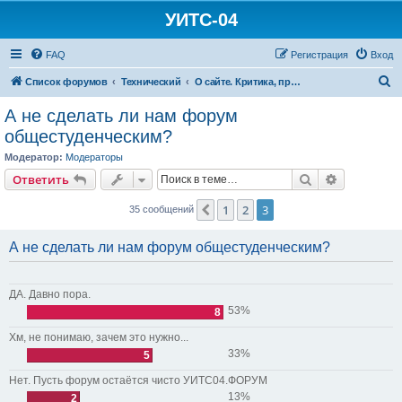
УИТС-04
FAQ
Регистрация
Вход
П
Список форумов
Технический
О сайте. Критика, предложения, объявления
о
А не сделать ли нам форум
и
общестуденческим?
с
Модератор:
Модераторы
к
Поиск
Расширен
Ответить
1
2
3
Пред.
35 сообщений
А не сделать ли нам форум общестуденческим?
ДА. Давно пора.
53%
8
Хм, не понимаю, зачем это нужно...
33%
5
Нет. Пусть форум остаётся чисто УИТС04.ФОРУМ
13%
2